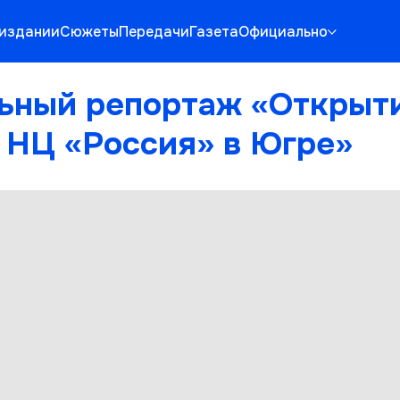
 издании
Сюжеты
Передачи
Газета
Официально
ьный репортаж «Открыт
 НЦ «Россия» в Югре»