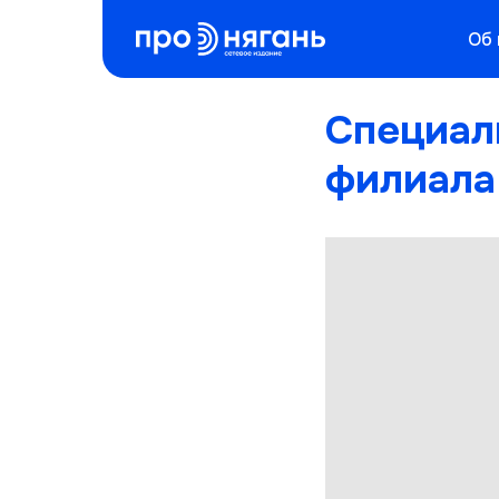
Об
Специал
филиала