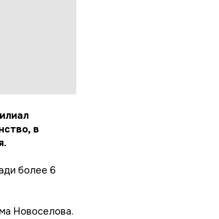
филиал
нство, в
я.
ади более 6
ма Новоселова.