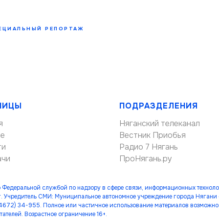
ЕЦИАЛЬНЫЙ РЕПОРТАЖ
НИЦЫ
ПОДРАЗДЕЛЕНИЯ
я
Няганский телеканал
ие
Вестник Приобья
ти
Радио 7 Нягань
ачи
ПроНягань.ру
 Федеральной службой по надзору в сфере связи, информационных технол
. Учредитель СМИ: Муниципальное автономное учреждение города Нягани
(34672) 34-955. Полное или частичное использование материалов возможно 
тателей. Возрастное ограничение 16+.