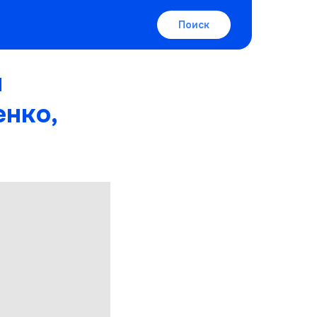
Поиск
м
нко,