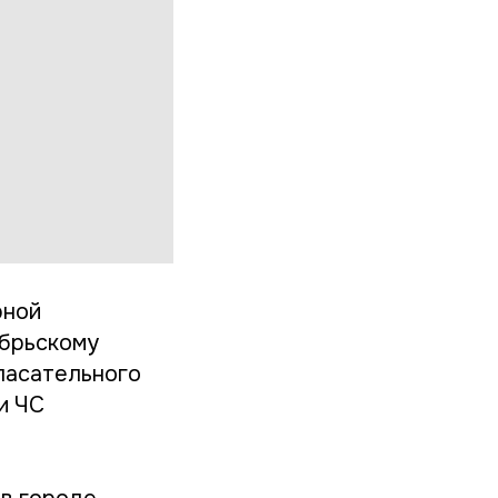
рной
ябрьскому
пасательного
и ЧС