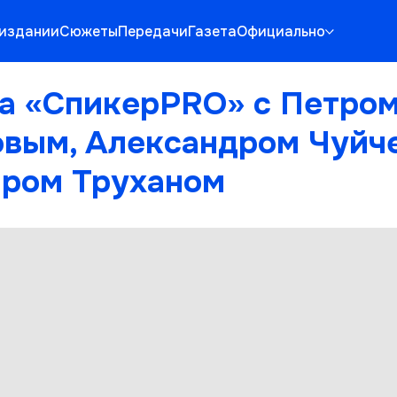
 издании
Сюжеты
Передачи
Газета
Официально
а «СпикерPRO» с Петро
вым, Александром Чуйче
ром Труханом