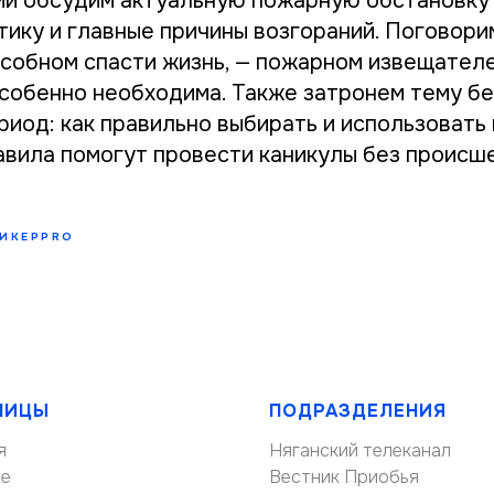
ми обсудим актуальную пожарную обстановку 
тику и главные причины возгораний. Поговори
собном спасти жизнь, — пожарном извещателе,
особенно необходима. Также затронем тему бе
риод: как правильно выбирать и использовать
авила помогут провести каникулы без происш
ИКЕРPRO
НИЦЫ
ПОДРАЗДЕЛЕНИЯ
я
Няганский телеканал
ие
Вестник Приобья