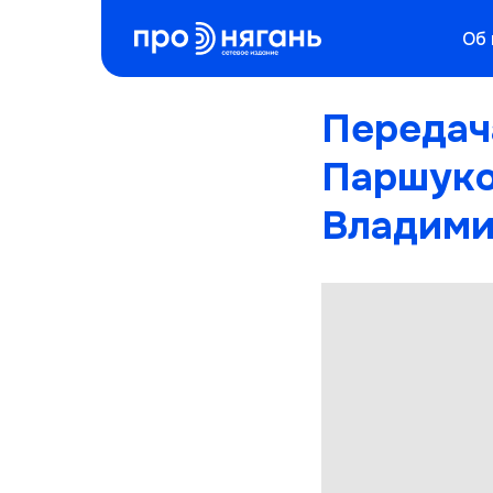
Об
Передач
Паршуко
Владими