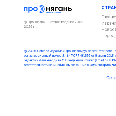
СТРА
Главна
© ПроНягань — Сетевое издание 2009-
Издан
2026 гг.
Новос
Перед
© 2026 Сетевое издание «ПроНягань.ру» зарегистрировано
регистрационный номер Эл №ФС77-81256 от 8 июня 2021 г
редактор: Аллахвердиян С.Г. Редакция: muniic@mail.ru, 8 
ответственности за мнения, высказанные в комментариях чи
Сете
лет