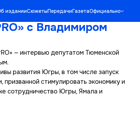
Об издании
Сюжеты
Передачи
Газета
Официально
PRO» с Владимиром
PRO» — интервью депутатом Тюменской
ым.
ивы развития Югры, в том числе запуск
и, призванной стимулировать экономику и
кже сотрудничество Югры, Ямала и