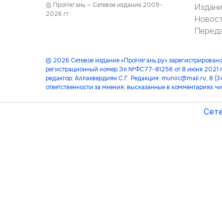
© ПроНягань — Сетевое издание 2009-
Издан
2026 гг.
Новос
Перед
© 2026 Сетевое издание «ПроНягань.ру» зарегистрировано
регистрационный номер Эл №ФС77-81256 от 8 июня 2021 г
редактор: Аллахвердиян С.Г. Редакция: muniic@mail.ru, 8 
ответственности за мнения, высказанные в комментариях чи
Сете
лет