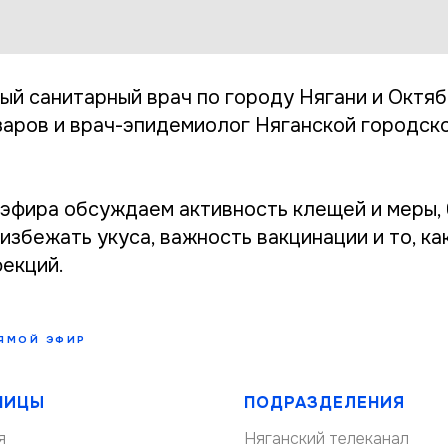
ый санитарный врач по городу Нягани и Октя
аров и врач-эпидемиолог Няганской городск
 эфира обсуждаем активность клещей и меры,
збежать укуса, важность вакцинации и то, ка
фекций.
ЯМОЙ ЭФИР
НИЦЫ
ПОДРАЗДЕЛЕНИЯ
я
Няганский телеканал