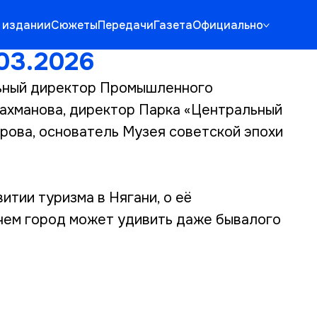
 издании
Сюжеты
Передачи
Газета
Официально
03.2026
льный директор Промышленного
Рахманова, директор Парка «Центральный
ирова, основатель Музея советской эпохи
итии туризма в Нягани, о её
 чем город может удивить даже бывалого