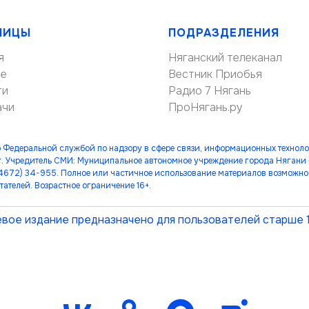
НИЦЫ
ПОДРАЗДЕЛЕНИЯ
я
Няганский телеканал
ие
Вестник Приобья
ти
Радио 7 Нягань
ачи
ПроНягань.ру
 Федеральной службой по надзору в сфере связи, информационных технол
. Учредитель СМИ: Муниципальное автономное учреждение города Нягани
(34672) 34-955. Полное или частичное использование материалов возможно 
тателей. Возрастное ограничение 16+.
вое издание предназначено для пользователей старше 