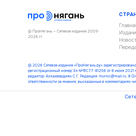
СТРА
Главна
© ПроНягань — Сетевое издание 2009-
Издан
2026 гг.
Новос
Перед
© 2026 Сетевое издание «ПроНягань.ру» зарегистрировано
регистрационный номер Эл №ФС77-81256 от 8 июня 2021 г
редактор: Аллахвердиян С.Г. Редакция: muniic@mail.ru, 8 
ответственности за мнения, высказанные в комментариях чи
Сете
лет