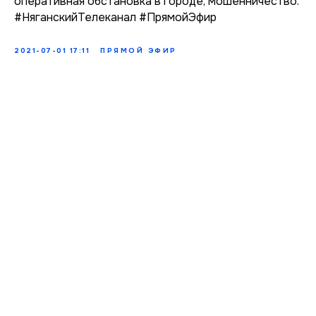
оперативная обстановка в городе, мошенничество.
#НяганскийТелеканал #ПрямойЭфир
2021-07-01 17:11
ПРЯМОЙ ЭФИР