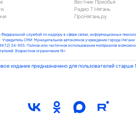
ие
Вестник Приобья
ти
Радио 7 Нягань
ачи
ПроНягань.ру
 Федеральной службой по надзору в сфере связи, информационных технол
. Учредитель СМИ: Муниципальное автономное учреждение города Нягани
(34672) 34-955. Полное или частичное использование материалов возможно 
тателей. Возрастное ограничение 16+.
вое издание предназначено для пользователей старше 