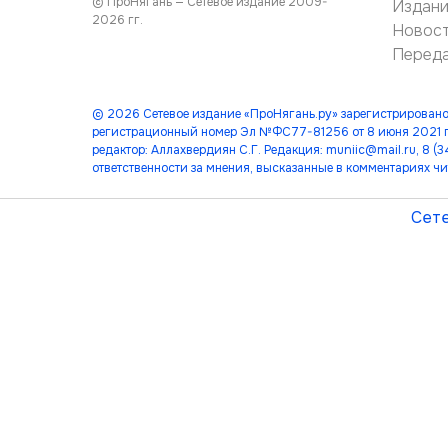
© ПроНягань — Сетевое издание 2009-
Издан
2026 гг.
Новос
Перед
© 2026 Сетевое издание «ПроНягань.ру» зарегистрировано
регистрационный номер Эл №ФС77-81256 от 8 июня 2021 г
редактор: Аллахвердиян С.Г. Редакция: muniic@mail.ru, 8 
ответственности за мнения, высказанные в комментариях чи
Сете
лет