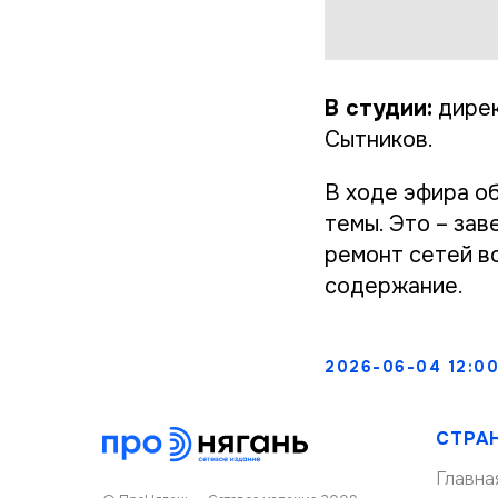
В студии:
дирек
Сытников.
В ходе эфира о
темы. Это – за
ремонт сетей в
содержание.
2026-06-04 12:0
СТРА
Главна