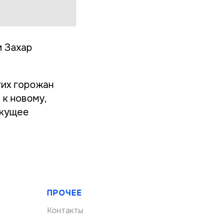
 Захар
гих горожан
 к новому,
екущее
ПРОЧЕЕ
Контакты