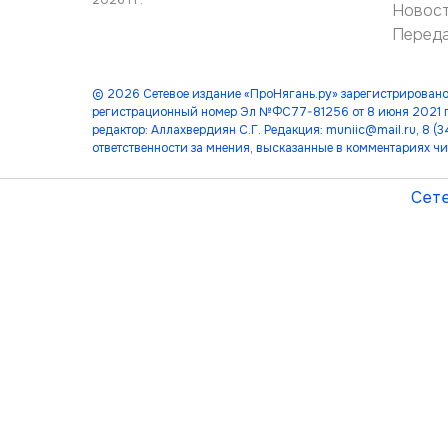
Новос
Перед
© 2026 Сетевое издание «ПроНягань.ру» зарегистрировано
регистрационный номер Эл №ФС77-81256 от 8 июня 2021 г
редактор: Аллахвердиян С.Г. Редакция: muniic@mail.ru, 8 
ответственности за мнения, высказанные в комментариях чи
Сете
лет