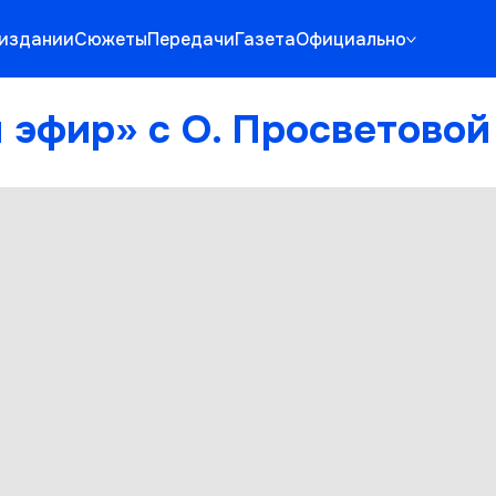
издании
Сюжеты
Передачи
Газета
Официально
 эфир» с О. Просветовой