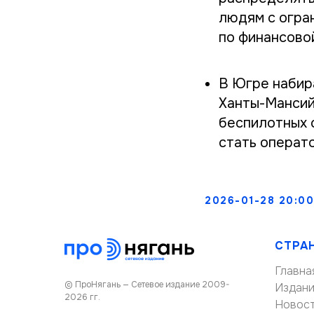
людям с огра
по финансово
В Югре набир
Ханты-Мансий
беспилотных 
стать операт
2026-01-28 20:00
СТРА
Главна
© ПроНягань — Сетевое издание 2009-
Издан
2026 гг.
Новос