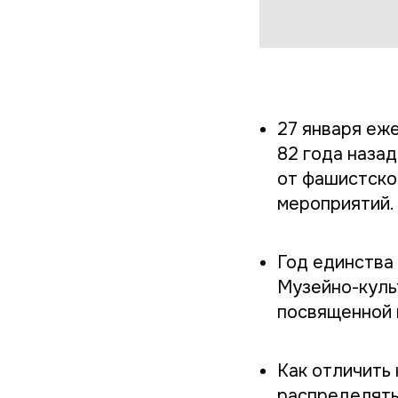
27 января еже
82 года наза
от фашистско
мероприятий.
Год единства
Музейно-куль
посвященной 
Как отличить
распределять