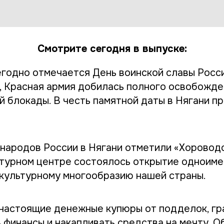
Смотрите сегодня в выпуске:
годно отмечается День воинской славы России
д, Красная армия добилась полного освобожд
й блокады. В честь памятной даты в Нягани п
 народов России в Нягани отметили «Хоровод
турном центре состоялось открытие одноиме
культурному многообразию нашей страны.
 настоящие денежные купюры от подделок, г
 финансы и накапливать средства на мечту. 