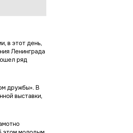
, в этот день,
ения Ленинграда
рошел ряд
ом дружбы». В
нной выставки,
рамотно
Об этом молодым