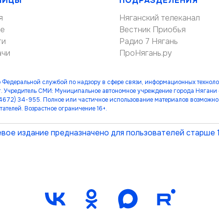
НИЦЫ
ПОДРАЗДЕЛЕНИЯ
я
Няганский телеканал
ие
Вестник Приобья
ти
Радио 7 Нягань
ачи
ПроНягань.ру
 Федеральной службой по надзору в сфере связи, информационных технол
. Учредитель СМИ: Муниципальное автономное учреждение города Нягани
(34672) 34-955. Полное или частичное использование материалов возможно 
тателей. Возрастное ограничение 16+.
вое издание предназначено для пользователей старше 