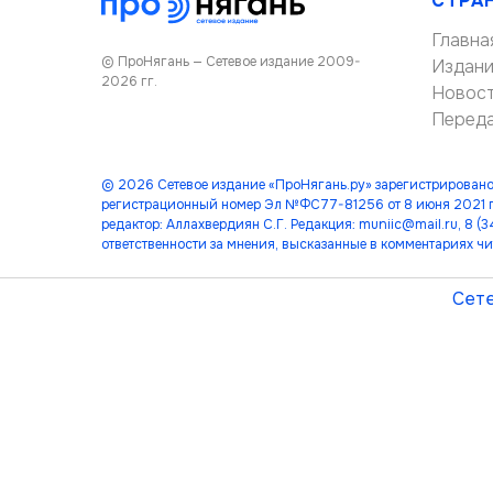
СТРА
Главна
© ПроНягань — Сетевое издание 2009-
Издан
2026 гг.
Новос
Перед
© 2026 Сетевое издание «ПроНягань.ру» зарегистрировано
регистрационный номер Эл №ФС77-81256 от 8 июня 2021 г
редактор: Аллахвердиян С.Г. Редакция: muniic@mail.ru, 8 
ответственности за мнения, высказанные в комментариях чи
Сете
лет