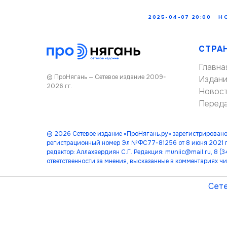
2025-04-07 20:00
Н
СТРА
Главна
© ПроНягань — Сетевое издание 2009-
Издан
2026 гг.
Новос
Перед
© 2026 Сетевое издание «ПроНягань.ру» зарегистрировано
регистрационный номер Эл №ФС77-81256 от 8 июня 2021 г
редактор: Аллахвердиян С.Г. Редакция: muniic@mail.ru, 8 
ответственности за мнения, высказанные в комментариях чи
Сете
лет