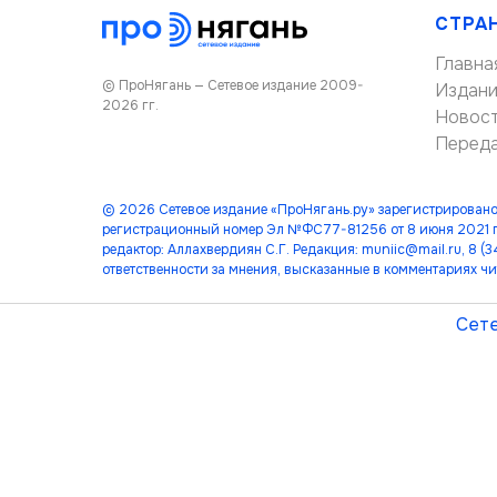
СТРА
Главна
© ПроНягань — Сетевое издание 2009-
Издан
2026 гг.
Новос
Перед
© 2026 Сетевое издание «ПроНягань.ру» зарегистрировано
регистрационный номер Эл №ФС77-81256 от 8 июня 2021 г
редактор: Аллахвердиян С.Г. Редакция: muniic@mail.ru, 8 
ответственности за мнения, высказанные в комментариях чи
Сете
лет