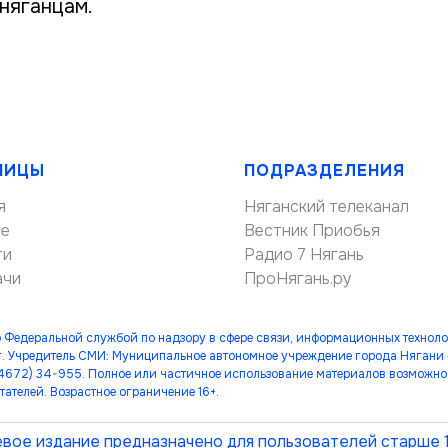
няганцам.
НИЦЫ
ПОДРАЗДЕЛЕНИЯ
я
Няганский телеканал
ие
Вестник Приобья
ти
Радио 7 Нягань
ачи
ПроНягань.ру
 Федеральной службой по надзору в сфере связи, информационных технол
. Учредитель СМИ: Муниципальное автономное учреждение города Нягани
(34672) 34-955. Полное или частичное использование материалов возможно 
тателей. Возрастное ограничение 16+.
вое издание предназначено для пользователей старше 