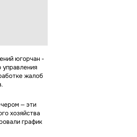
ений югорчан -
р управления
бработке жалоб
.
ечером — эти
ого хозяйства
ровали график