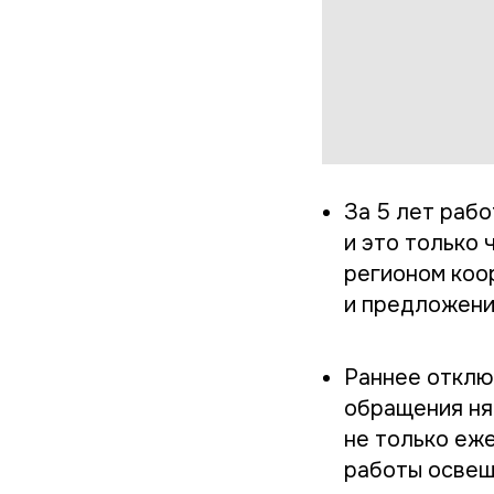
За 5 лет раб
и это только
регионом коо
и предложени
Раннее отклю
обращения ня
не только еж
работы освещ