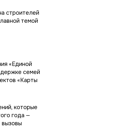
ча строителей
Главной темой
ния «Единой
ддержке семей
оектов «Карты
ений, которые
ого года —
и вызовы