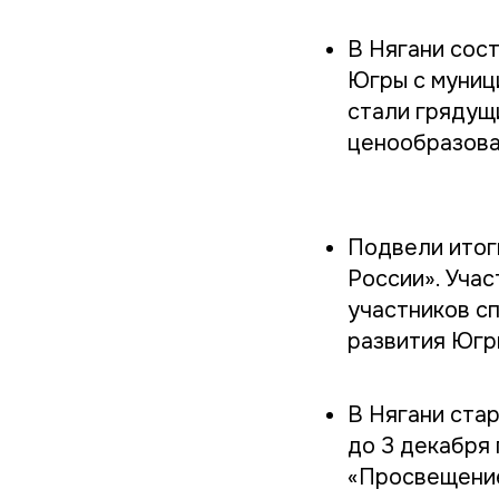
В Нягани сос
Югры с муниц
стали грядущ
ценообразова
Подвели итог
России». Уча
участников с
развития Югр
В Нягани ста
до 3 декабря 
«Просвещение