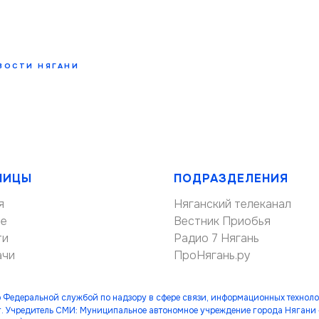
ВОСТИ НЯГАНИ
НИЦЫ
ПОДРАЗДЕЛЕНИЯ
я
Няганский телеканал
ие
Вестник Приобья
ти
Радио 7 Нягань
ачи
ПроНягань.ру
 Федеральной службой по надзору в сфере связи, информационных технол
. Учредитель СМИ: Муниципальное автономное учреждение города Нягани