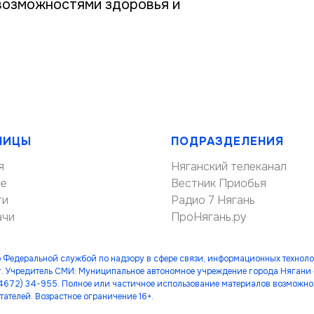
возможностями здоровья и
НИЦЫ
ПОДРАЗДЕЛЕНИЯ
я
Няганский телеканал
ие
Вестник Приобья
ти
Радио 7 Нягань
ачи
ПроНягань.ру
 Федеральной службой по надзору в сфере связи, информационных технол
. Учредитель СМИ: Муниципальное автономное учреждение города Нягани
(34672) 34-955. Полное или частичное использование материалов возможно 
тателей. Возрастное ограничение 16+.