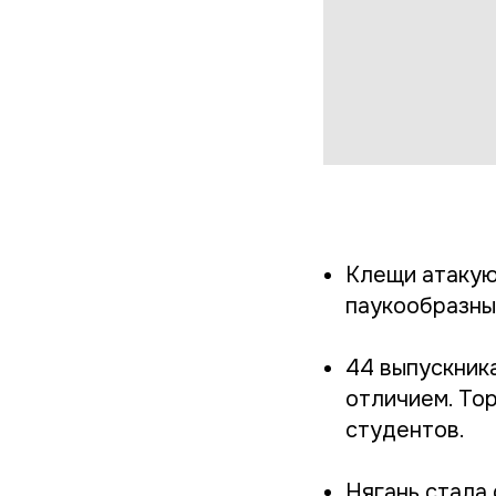
Клещи атакую
паукообразны
44 выпускник
отличием. То
студентов.
Нягань стала