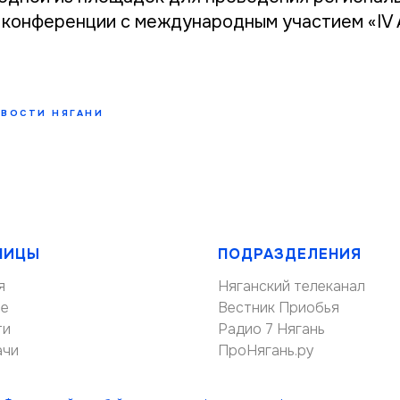
 конференции с международным участием «IV 
ВОСТИ НЯГАНИ
НИЦЫ
ПОДРАЗДЕЛЕНИЯ
я
Няганский телеканал
ие
Вестник Приобья
ти
Радио 7 Нягань
ачи
ПроНягань.ру