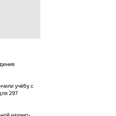
адения
нчили учёбу с
для 297
ьной научно-