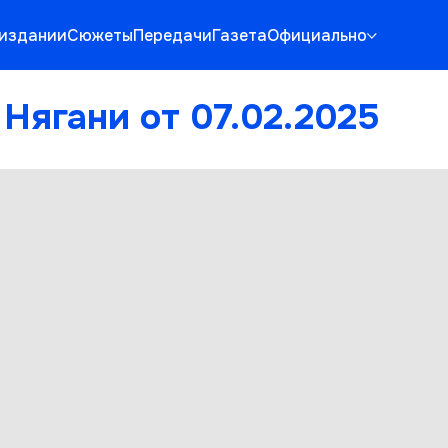
 издании
Сюжеты
Передачи
Газета
Официально
Нягани от 07.02.2025