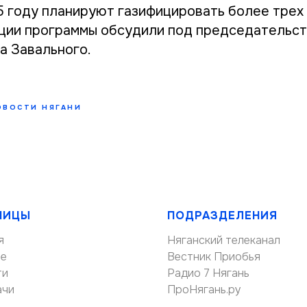
5 году планируют газифицировать более трех 
ции программы обсудили под председательст
а Завального.
ОВОСТИ НЯГАНИ
НИЦЫ
ПОДРАЗДЕЛЕНИЯ
я
Няганский телеканал
ие
Вестник Приобья
ти
Радио 7 Нягань
ачи
ПроНягань.ру