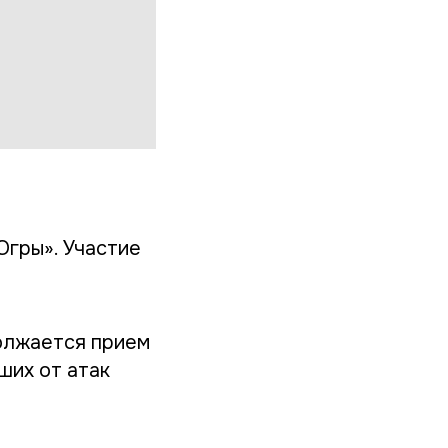
Югры». Участие
олжается прием
ших от атак