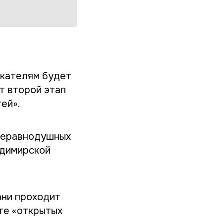
скателям будет
т второй этап
ей».
неравнодушных
адимирской
ани проходит
те «открытых