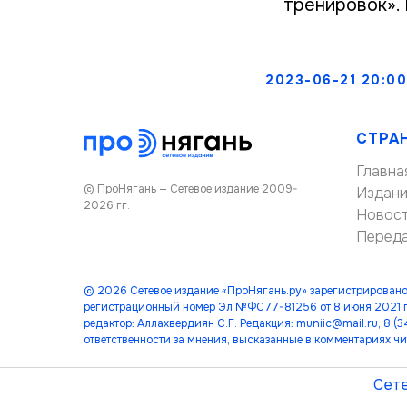
тренировок».
2023-06-21 20:00
СТРА
Главна
© ПроНягань — Сетевое издание 2009-
Издан
2026 гг.
Новос
Перед
© 2026 Сетевое издание «ПроНягань.ру» зарегистрировано
регистрационный номер Эл №ФС77-81256 от 8 июня 2021 г
редактор: Аллахвердиян С.Г. Редакция: muniic@mail.ru, 8 
ответственности за мнения, высказанные в комментариях чи
Сете
лет