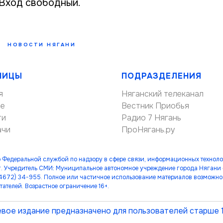
 Вход свободный.
НОВОСТИ НЯГАНИ
НИЦЫ
ПОДРАЗДЕЛЕНИЯ
я
Няганский телеканал
ие
Вестник Приобья
ти
Радио 7 Нягань
ачи
ПроНягань.ру
 Федеральной службой по надзору в сфере связи, информационных технол
. Учредитель СМИ: Муниципальное автономное учреждение города Нягани
(34672) 34-955. Полное или частичное использование материалов возможно 
тателей. Возрастное ограничение 16+.
вое издание предназначено для пользователей старше 