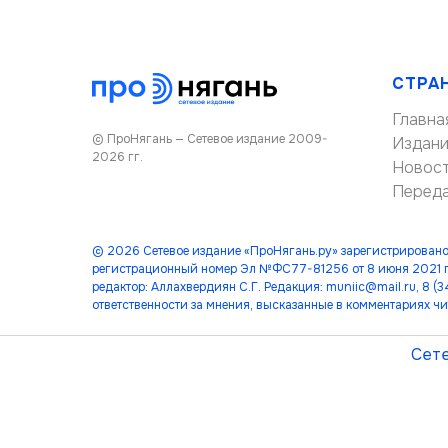
СТРА
Главна
© ПроНягань — Сетевое издание 2009-
Издан
2026 гг.
Новос
Перед
© 2026 Сетевое издание «ПроНягань.ру» зарегистрировано
регистрационный номер Эл №ФС77-81256 от 8 июня 2021 г
редактор: Аллахвердиян С.Г. Редакция: muniic@mail.ru, 8 
ответственности за мнения, высказанные в комментариях чи
Сете
лет