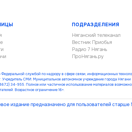
НИЦЫ
ПОДРАЗДЕЛЕНИЯ
я
Няганский телеканал
ие
Вестник Приобья
ти
Радио 7 Нягань
ачи
ПроНягань.ру
 Федеральной службой по надзору в сфере связи, информационных технол
. Учредитель СМИ: Муниципальное автономное учреждение города Нягани
(34672) 34-955. Полное или частичное использование материалов возможно 
тателей. Возрастное ограничение 16+.
вое издание предназначено для пользователей старше 