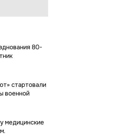
азднования 80-
тник
от» стартовали
вы военной
ту медицинские
м.