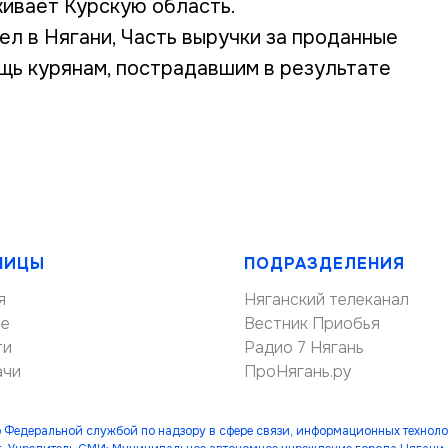
ивает Курскую область.
л в Нягани, Часть выручки за проданные
щь курянам, пострадавшим в результате
НИЦЫ
ПОДРАЗДЕЛЕНИЯ
я
Няганский телеканал
ие
Вестник Приобья
ти
Радио 7 Нягань
ачи
ПроНягань.ру
 Федеральной службой по надзору в сфере связи, информационных технол