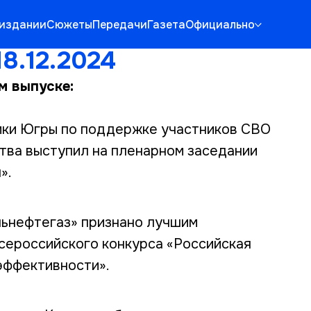
 издании
Сюжеты
Передачи
Газета
Официально
8.12.2024
м выпуске:
ики Югры по поддержке участников СВО
ства выступил на пленарном заседании
».
ьнефтегаз» признано лучшим
сероссийского конкурса «Российская
эффективности».