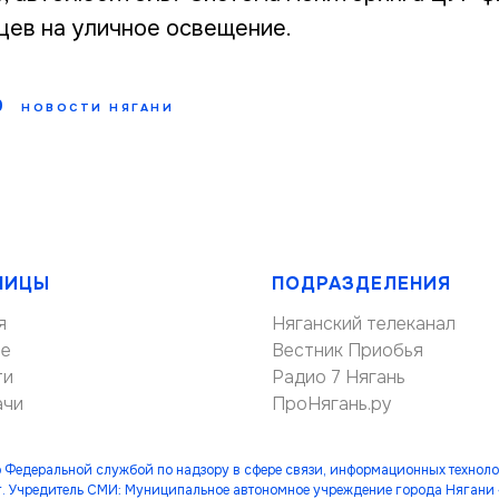
цев на уличное освещение.
0
НОВОСТИ НЯГАНИ
НИЦЫ
ПОДРАЗДЕЛЕНИЯ
я
Няганский телеканал
ие
Вестник Приобья
ти
Радио 7 Нягань
ачи
ПроНягань.ру
 Федеральной службой по надзору в сфере связи, информационных технол
. Учредитель СМИ: Муниципальное автономное учреждение города Нягани