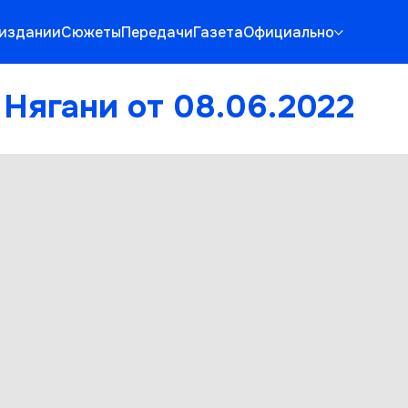
 издании
Сюжеты
Передачи
Газета
Официально
Нягани от 08.06.2022