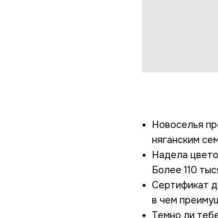
Новоселья пр
няганским се
Надела цвето
Более 110 ты
Сертификат д
в чем преиму
Темно ли теб