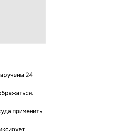
 вручены 24
ображаться.
куда применить,
иксирует