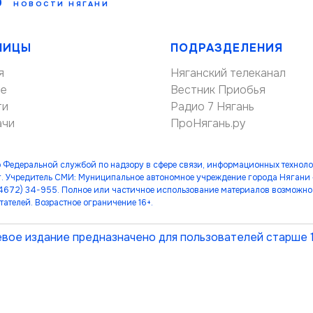
0
НОВОСТИ НЯГАНИ
НИЦЫ
ПОДРАЗДЕЛЕНИЯ
я
Няганский телеканал
ие
Вестник Приобья
ти
Радио 7 Нягань
ачи
ПроНягань.ру
 Федеральной службой по надзору в сфере связи, информационных технол
. Учредитель СМИ: Муниципальное автономное учреждение города Нягани
(34672) 34-955. Полное или частичное использование материалов возможно 
тателей. Возрастное ограничение 16+.
вое издание предназначено для пользователей старше 