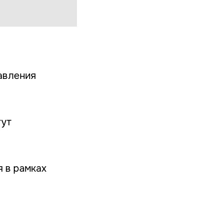
авления
гут
 в рамках