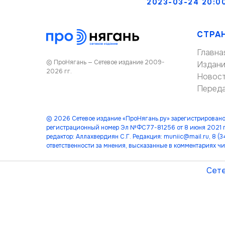
2023-03-24 20:0
СТРА
Главна
© ПроНягань — Сетевое издание 2009-
Издан
2026 гг.
Новос
Перед
© 2026 Сетевое издание «ПроНягань.ру» зарегистрировано
регистрационный номер Эл №ФС77-81256 от 8 июня 2021 г
редактор: Аллахвердиян С.Г. Редакция: muniic@mail.ru, 8 
ответственности за мнения, высказанные в комментариях чи
Сете
лет