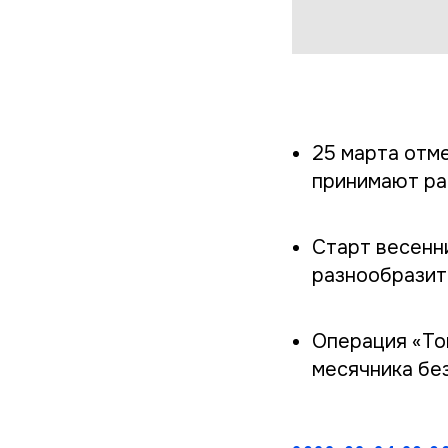
25 марта отм
принимают ра
Старт весенни
разнообразит
Операция «То
месячника бе