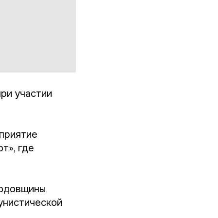
ри участии
оприятие
т», где
годовщины
унистической