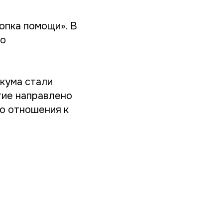
опка помощи». В
го
кума стали
тие направлено
о отношения к