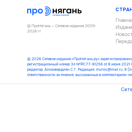
СТРА
Главна
© ПроНягань — Сетевое издание 2009-
Издан
2026 гг.
Новос
Перед
© 2026 Сетевое издание «ПроНягань.ру» зарегистрировано
регистрационный номер Эл №ФС77-81256 от 8 июня 2021 г
редактор: Аллахвердиян С.Г. Редакция: muniic@mail.ru, 8 
ответственности за мнения, высказанные в комментариях чи
Сете
лет