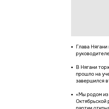
Глава Нягани
руководителе
В Нягани тор
прошло на уч
завершился в
«Мы родом из
Октябрьской 
партии откры