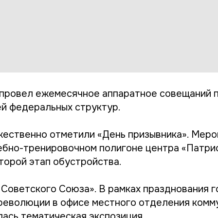
 провел ежемесячное аппаратное совещаний п
й федеральных структур.
жественно отметили «День призывника». Мер
ебно-тренировочном полигоне центра «Патрио
торой этап обустройства.
 Советского Союза». В рамках празднования 
революции в офисе местного отделения комм
лась тематическая экспозиция.