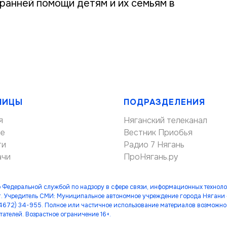
ранней помощи детям и их семьям в
НИЦЫ
ПОДРАЗДЕЛЕНИЯ
я
Няганский телеканал
ие
Вестник Приобья
ти
Радио 7 Нягань
ачи
ПроНягань.ру
 Федеральной службой по надзору в сфере связи, информационных технол
. Учредитель СМИ: Муниципальное автономное учреждение города Нягани
(34672) 34-955. Полное или частичное использование материалов возможно 
тателей. Возрастное ограничение 16+.