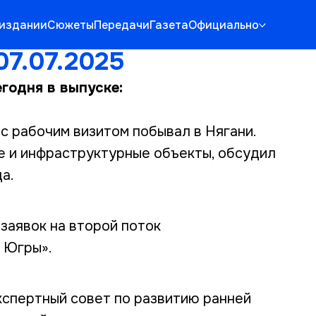
 издании
Сюжеты
Передачи
Газета
Официально
07.07.2025
годня в выпуске:
с рабочим визитом побывал в Нягани.
е и инфраструктурные объекты, обсудил
а.
 заявок на второй поток
 Югры».
кспертный совет по развитию ранней