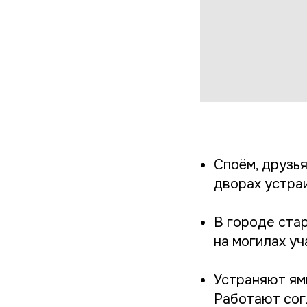
Споём, друзья
дворах устра
В городе ста
на могилах у
Устраняют ям
Работают сог