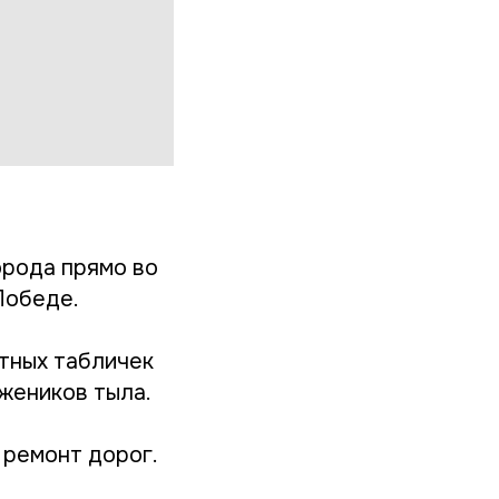
орода прямо во
Победе.
тных табличек
жеников тыла.
 ремонт дорог.