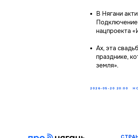
В Нягани акт
Подключение 
нацпроекта «
Ах, эта свад
празднике, к
земля».
2026-05-20 20:00
Н
СТРА