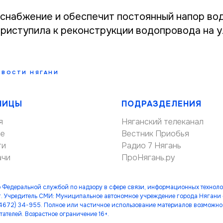
снабжение и обеспечит постоянный напор во
приступила к реконструкции водопровода на 
ОВОСТИ НЯГАНИ
НИЦЫ
ПОДРАЗДЕЛЕНИЯ
я
Няганский телеканал
ие
Вестник Приобья
ти
Радио 7 Нягань
ачи
ПроНягань.ру
 Федеральной службой по надзору в сфере связи, информационных технол
. Учредитель СМИ: Муниципальное автономное учреждение города Нягани
(34672) 34-955. Полное или частичное использование материалов возможно 
тателей. Возрастное ограничение 16+.