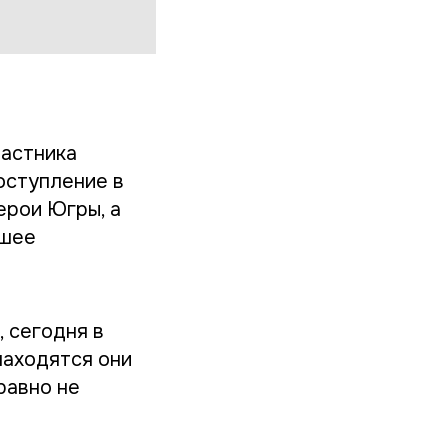
частника
оступление в
ерои Югры, а
сшее
 сегодня в
находятся они
равно не