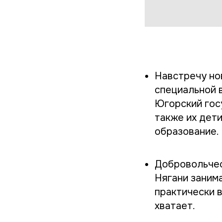
Навстречу но
специальной 
Югорский гос
также их дет
образование.
Добровольчес
Нягани заним
практически в
хватает.