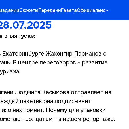
 издании
Сюжеты
Передачи
Газета
Официально
28.07.2025
я в выпуске:
в Екатеринбурге Жахонгир Парманов с
ань. В центре переговоров – развитие
уризма.
ягани Людмила Касымова отправляет на
Каждый пакетик она подписывает
и: о них помнят. Почему для упаковки
 помогают солдатам – в нашем репортаже.