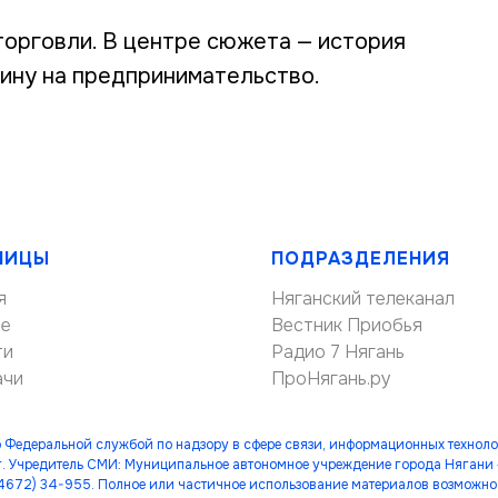
торговли. В центре сюжета — история
ину на предпринимательство.
НИЦЫ
ПОДРАЗДЕЛЕНИЯ
я
Няганский телеканал
ие
Вестник Приобья
ти
Радио 7 Нягань
ачи
ПроНягань.ру
 Федеральной службой по надзору в сфере связи, информационных технол
. Учредитель СМИ: Муниципальное автономное учреждение города Нягани
(34672) 34-955. Полное или частичное использование материалов возможно 