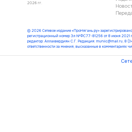
2026 гг.
Новос
Перед
© 2026 Сетевое издание «ПроНягань.ру» зарегистрировано
регистрационный номер Эл №ФС77-81256 от 8 июня 2021 г
редактор: Аллахвердиян С.Г. Редакция: muniic@mail.ru, 8 
ответственности за мнения, высказанные в комментариях чи
Сете
лет