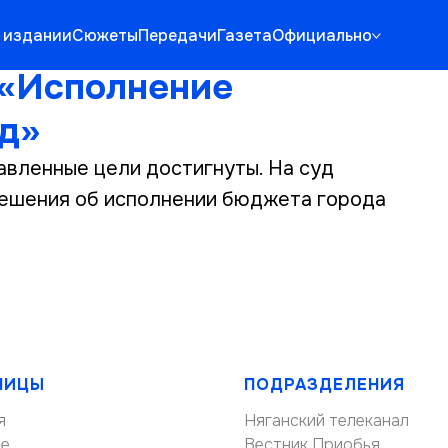
 издании
Сюжеты
Передачи
Газета
Официально
 «Исполнение
од»
авленные цели достигнуты. На суд
решения об исполнении бюджета города
НИЦЫ
ПОДРАЗДЕЛЕНИЯ
я
Няганский телеканал
ие
Вестник Приобья