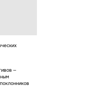
рческих
е
тивов —
ьным
 поклонников