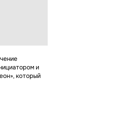
учение
инициатором и
еон», который