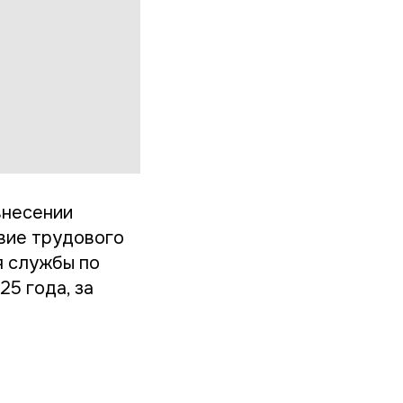
внесении
вие трудового
я службы по
25 года, за