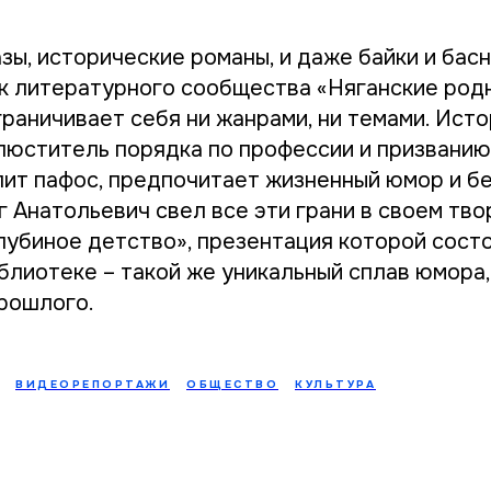
зы, исторические романы, и даже байки и бас
ик литературного сообщества «Няганские род
раничивает себя ни жанрами, ни темами. Исто
люститель порядка по профессии и призванию,
пит пафос, предпочитает жизненный юмор и б
г Анатольевич свел все эти грани в своем тво
олубиное детство», презентация которой сост
блиотеке – такой же уникальный сплав юмора,
рошлого.
ВИДЕОРЕПОРТАЖИ
ОБЩЕСТВО
КУЛЬТУРА