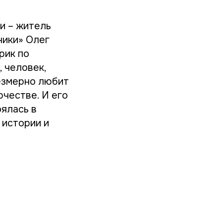
ни – житель
ники» Олег
рик по
 человек,
езмерно любит
рчестве. И его
оялась в
 истории и