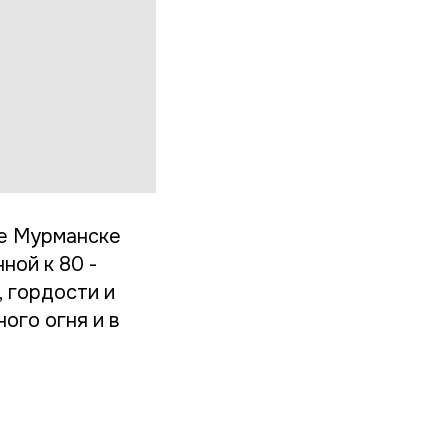
ое Мурманске
ной к 80 -
 гордости и
ого огня и в