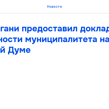
Новости
ягани предоставил докла
ности муниципалитета н
й Думе