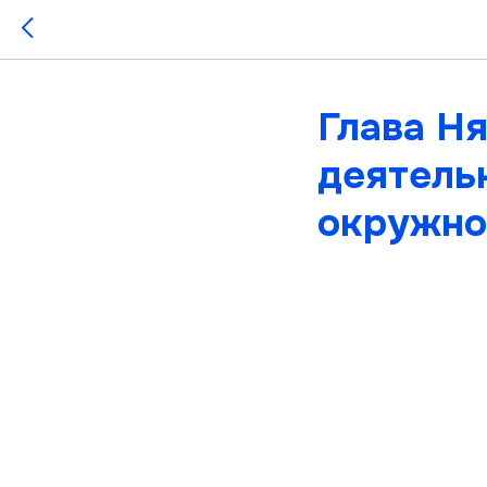
Глава Н
деятель
окружно