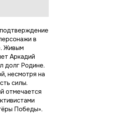
е подтверждение
 персонажи в
е. Живым
лет Аркадий
л долг Родине.
й, несмотря на
сть силы.
ый отмечается
активистами
тёры Победы».