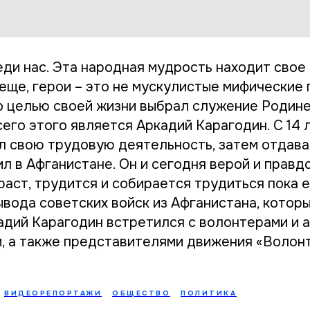
еди нас. Эта народная мудрость находит сво
 еще, герои – это не мускулистые мифические
кто целью своей жизни выбрал служение Родин
его этого является Аркадий Карагодин. С 14 
л свою трудовую деятельность, затем отдава
 в Афганистане. Он и сегодня верой и правдо
аст, трудится и собирается трудиться пока е
ывода советских войск из Афганистана, котор
кадий Карагодин встретился с волонтерами и 
 а также представителями движения «Волон
ВИДЕОРЕПОРТАЖИ
ОБЩЕСТВО
ПОЛИТИКА