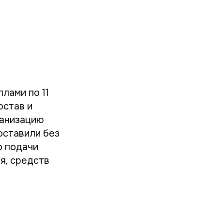
лами по 11
остав и
ганизацию
оставили без
о подачи
я, средств