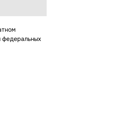
атном
и федеральных