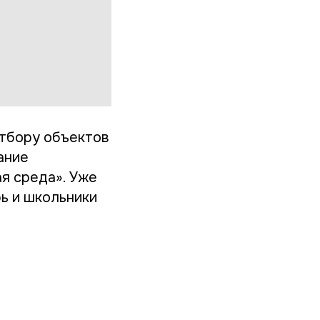
отбору объектов
ание
я среда». Уже
рь и школьники