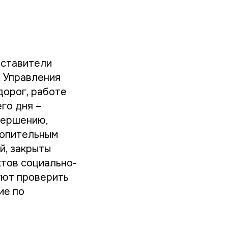
дставители
 Управления
дорог, работе
го дня –
вершению,
топительным
й, закрыты
ктов социально-
уют проверить
ие по