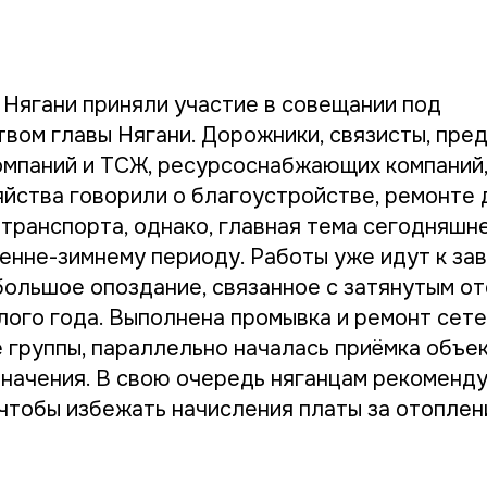
Нягани приняли участие в совещании под
вом главы Нягани. Дорожники, связисты, пре
мпаний и ТСЖ, ресурсоснабжающих компаний,
яйства говорили о благоустройстве, ремонте 
транспорта, однако, главная тема сегодняшне
сенне-зимнему периоду. Работы уже идут к за
большое опоздание, связанное с затянутым о
ого года. Выполнена промывка и ремонт сете
е группы, параллельно началась приёмка объе
значения. В свою очередь няганцам рекоменд
 чтобы избежать начисления платы за отоплен