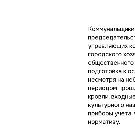
Коммунальщики 
председательст
управляющих ко
городского хоз
общественного 
подготовка к о
несмотря на не
периодом прошл
кровли, входны
культурного на
приборы учета,
нормативу.