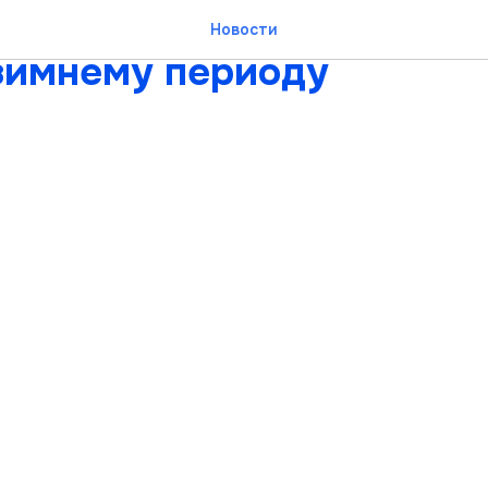
льщики Нягани готовятс
Новости
зимнему периоду