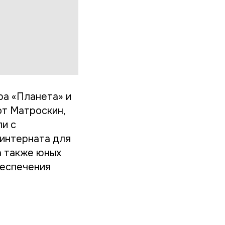
ра «Планета» и
т Матроскин,
ли с
интерната для
а также юных
беспечения