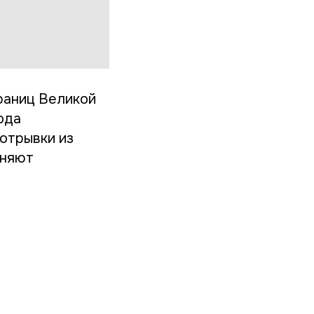
раниц Великой
ода
отрывки из
лняют