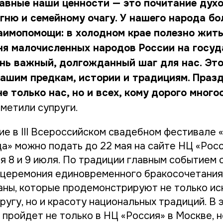
авные наши ценности — это почитание духо
гню и семейному очагу. У нашего народа б
аимопомощи: в холодном крае полезно жить
ня малочисленных народов России на госу
ень важный, долгожданный шаг для нас. Это
нашим предкам, истории и традициям. Празд
е только нас, но и всех, кому дорого много
тметили супруги.
ие в III Всероссийском свадебном фестивале 
а» можно подать до 22 мая на сайте НЦ «Росс
я 8 и 9 июля. По традиции главным событием 
 церемония единовременного бракосочетани
раны, которые продемонстрируют не только и
ругу, но и красоту национальных традиций. В 
пройдет не только в НЦ «Россия» в Москве, но