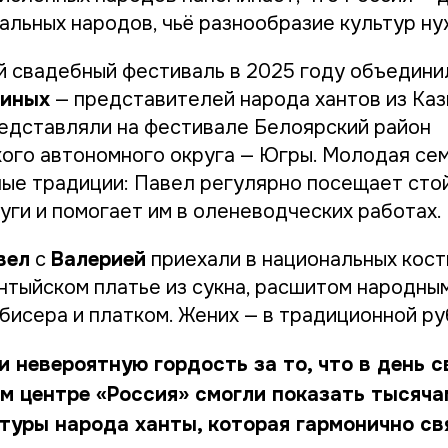
альных народов, чьё разнообразие культур ну
ий свадебный фестиваль в 2025 году объедин
линых
— представителей народа хантов из Каз
дставляли на фестивале Белоярский район
ого автономного округа — Югры. Молодая сем
ные традиции: Павел регулярно посещает ст
уги и помогает им в оленеводческих работах.
вел
с
Валерией
приехали в национальных кост
нтыйском платье из сукна, расшитом народным
бисера и платком. Жених — в традиционной ру
 невероятную гордость за то, что в день с
м центре «Россия» смогли показать тысяч
туры народа ханты, которая гармонично св