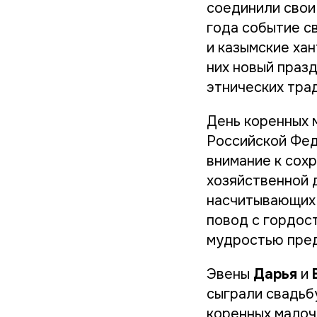
соединили свои 
года событие с
и казымские ха
них новый празд
этнических тра
День коренных 
Российской Фе
внимание к сох
хозяйственной 
насчитывающих 
повод с гордос
мудростью пред
Эвены
Дарья
и
сыграли свадьб
коренных малоч