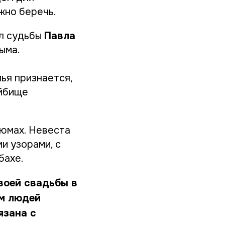
жно беречь.
ил судьбы
Павла
ыма.
ья признается,
ойбище
юмах. Невеста
и узорами, с
бахе.
воей свадьбы в
ам людей
язана с