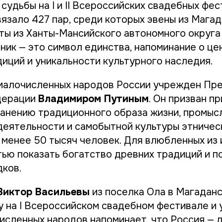
судьбы на I и II Всероссийских свадебных фес
вязало 427 пар, среди которых эвены из Мага
нты из Ханты-Мансийского автономного округа
ник — это символ единства, напоминание о це
диций и уникальности культурного наследия.
малочисленных народов России учрежден Пр
дерации
Владимиром Путиным
. Он призван п
ранению традиционного образа жизни, промыс
деятельности и самобытной культуры этничес
менее 50 тысяч человек. Для влюбленных из 
тью показать богатство древних традиций и п
ков.
Виктор Васильевы
из поселка Ола в Магадан
у на I Всероссийском свадебном фестивале и 
исленных народов напоминает, что Россия — 