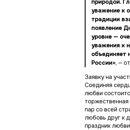
природой. Гл
уважение к о
традиции вз
появление Д
уровне — оч
уважения к 
объединяет н
России»
, — о
Заявку на участ
Соединяя сердц
любви состоитс
торжественная
пар со всей ст
любовь друг к д
праздник любви 