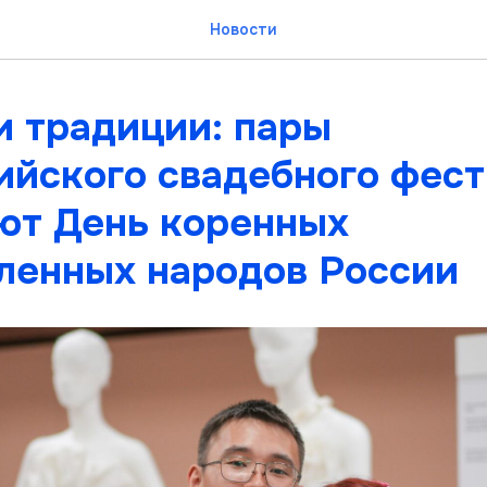
Новости
и традиции: пары
ийского свадебного фес
ют День коренных
ленных народов России