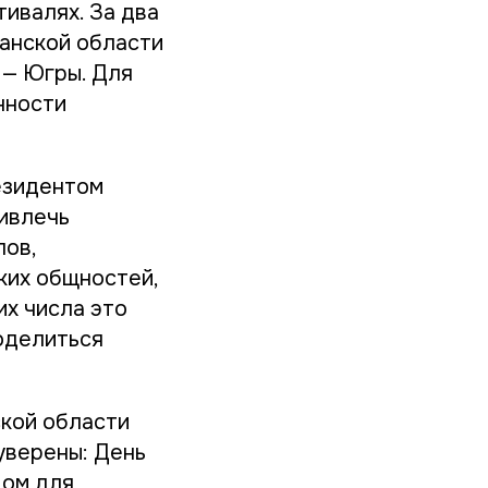
тивалях. За два
данской области
 — Югры. Для
нности
езидентом
ривлечь
лов,
ких общностей,
их числа это
оделиться
ской области
уверены: День
дом для