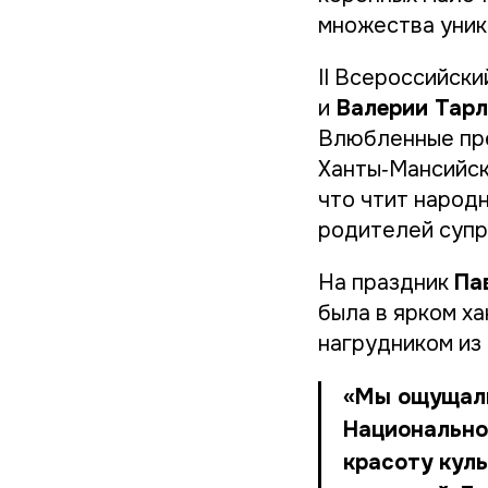
множества уник
II Всероссийск
и
Валерии Тар
Влюбленные пре
Ханты‑Мансийск
что чтит народ
родителей супр
На праздник
Па
была в ярком ха
нагрудником из 
«Мы ощущали
Национально
красоту куль