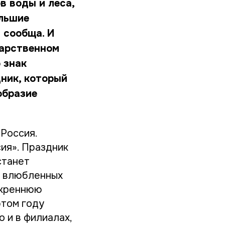
в воды и леса,
ольшие
 сообща. И
дарственном
 знак
ник, который
образие
«Россия.
ия». Праздник
станет
я влюбленных
скреннюю
этом году
 и в филиалах,