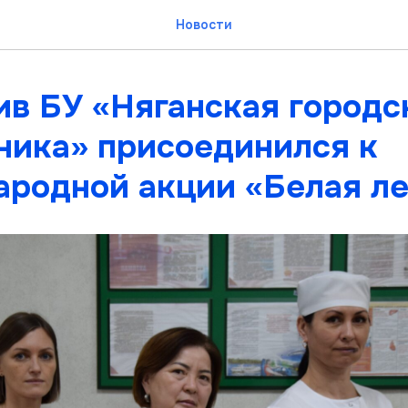
Новости
ив БУ «Няганская городс
ника» присоединился к
родной акции «Белая ле