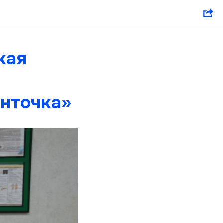
кая
нточка»