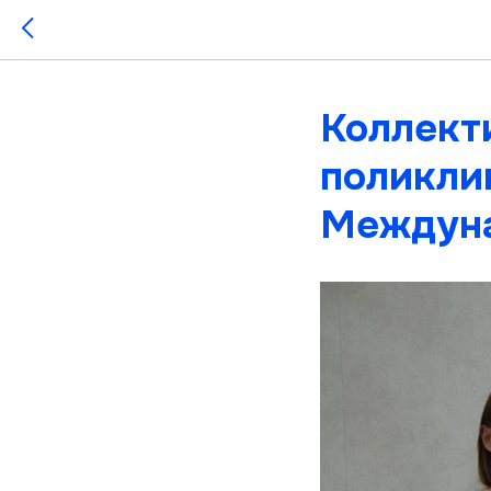
Коллект
поликли
Междуна