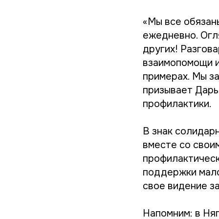
«Мы все обязан
ежедневно. Огл
других! Разгов
взаимопомощи и
примерах. Мы з
призывает Дарь
профилактики.
В знак солидар
вместе со свои
профилактическ
поддержки мало
свое видение з
Напомним: в Ня