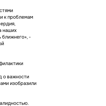
остями
и к проблемам
сердия,
а наших
 ближнего», -
ой
офилактики
д о важности
шами изобразили
валидностью.