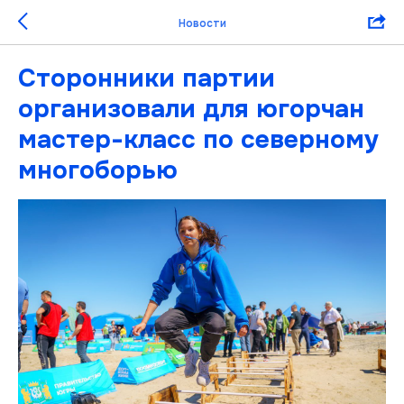
Новости
Сторонники партии
организовали для югорчан
мастер-класс по северному
многоборью