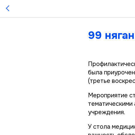
99 няга
Профилактическ
была приуроче
(третье воскрес
Мероприятие ст
тематическими 
учреждения.
У стола медици