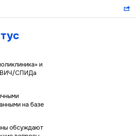
атус
поликлиника» и
т ВИЧ/СПИДа
ичными
анными на базе
щины обсуждают