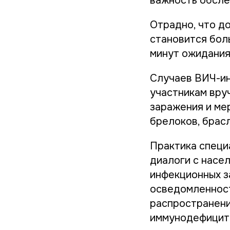
важность обсле
Отрадно, что д
становится боль
минут ожидания
Случаев ВИЧ-ин
участникам вру
заражения и ме
брелоков, брас
Практика специ
диалоги с нас
инфекционных з
осведомленност
распространени
иммунодефицита