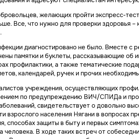
дования и адресуют специалистам интересу
обровольцев, желающих пройти экспресс-тест
ше. Все, что нужно для проверки здоровья – 
.
фекции диагностировано не было. Вместе с 
чены памятки и буклеты, рассказывающие об и
рах профилактики, а также тематические пода
летов, календарей, ручек и прочих необходим
алистов учреждения, осуществляющих профи
елением по предупреждению ВИЧ/СПИДа и про
аболеваний, свидетельствует о довольно вы
и взрослого населения Нягани в вопросах п
я, способах защиты в быту и первых симптома
 человека. В ходе таких встреч от собеседн