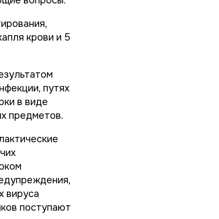
ющие вопросы.
ирования,
капля крови и 5
результатом
нфекции, путях
рки в виде
ых предметов.
лактические
чих
соком
редупреждения,
х вируса
иков поступают