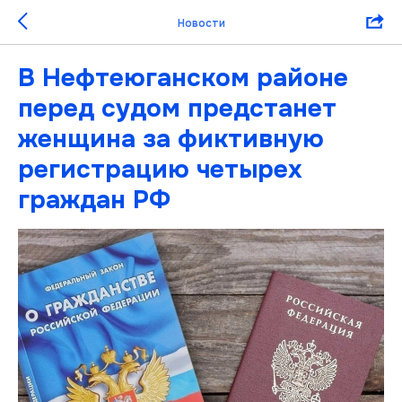
Новости
В Нефтеюганском районе
перед судом предстанет
женщина за фиктивную
регистрацию четырех
граждан РФ