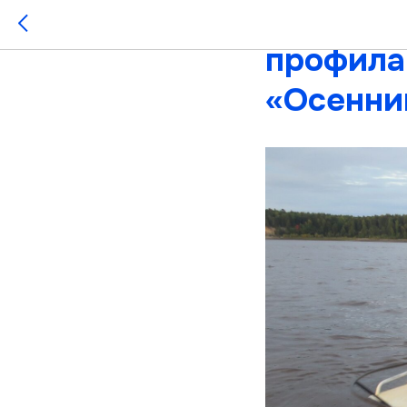
В Югре 
профила
«Осенний