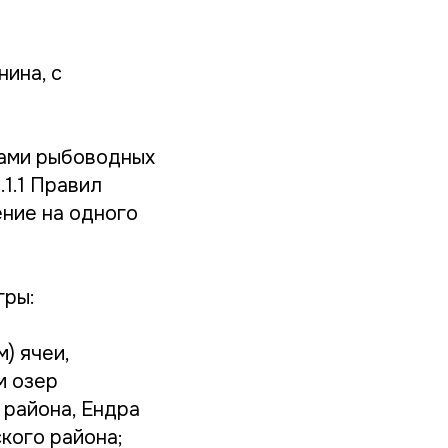
нина, с
лами рыбоводных
1.1 Правил
ние на одного
гры:
) ячеи,
м озер
 района, Ендра
кого района;