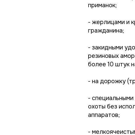
приманок;
- жерлицами и 
гражданина;
- закидными удо
резиновых амор
более 10 штук н
- на дорожку (т
- специальными
охоты без испо
аппаратов;
- мелкоячеисты