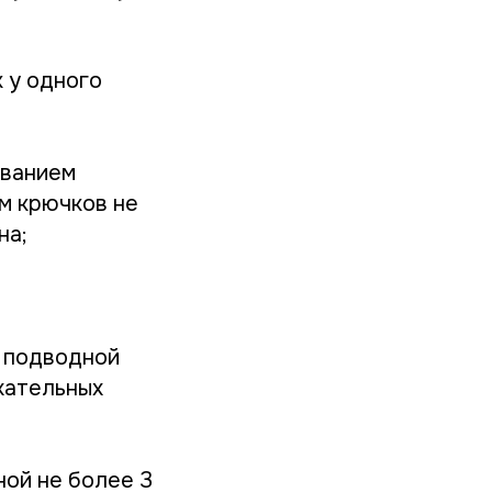
 у одного
ованием
м крючков не
на;
я подводной
хательных
ной не более 3