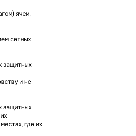
агом) ячеи,
ием сетных
х защитных
вству и не
х защитных
 их
местах, где их