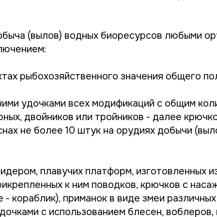
быча (вылов) водных биоресурсов любыми о
ключением:
ктах рыбохозяйственного значения общего по
мними удочками всех модификаций с общим ко
ных, двойников или тройников - далее крючков
нах не более 10 штук на орудиях добычи (выл
фидером, плавучих платформ, изготовленных и
рикрепленных к ним поводков, крючков с наса
 - кораблик), приманок в виде змеи различных
дочками с использованием блесен, воблеров, 