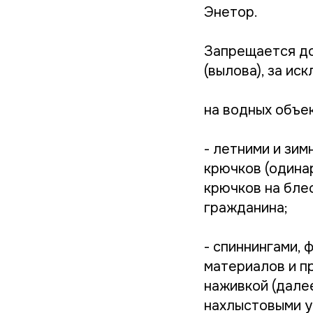
Энетор.
Запрещается до
(вылова), за ис
на водных объе
- летними и зи
крючков (одинар
крючков на блес
гражданина;
- спиннингами, 
материалов и п
наживкой (далее
нахлыстовыми у