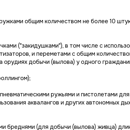
кружками общим количеством не более 10 штук
чками ("закидушками"), в том числе с использ
тизаторов, и переметами с общим количество
а орудиях добычи (вылова) у одного граждани
роллингом);
 пневматическими ружьями и пистолетами дл
льзования аквалангов и других автономных ды
ми бреднями (для добычи (вылова) живца) дли