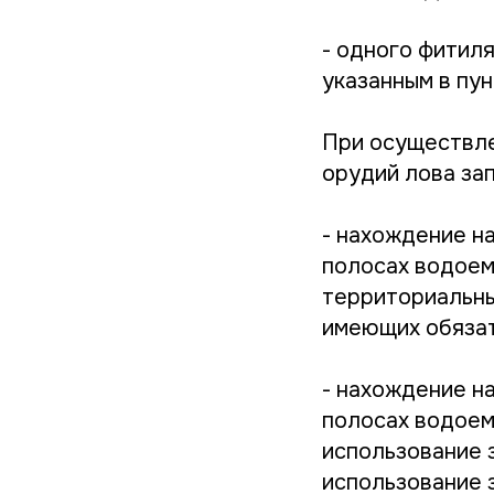
- одного фитиля
указанным в пу
При осуществле
орудий лова за
- нахождение н
полосах водоем
территориальны
имеющих обязат
- нахождение н
полосах водоем
использование 
использование 