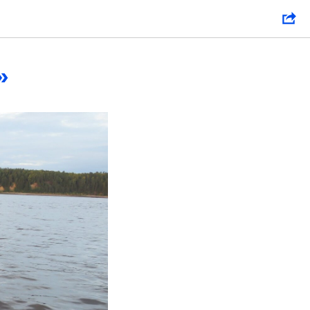
о –
»