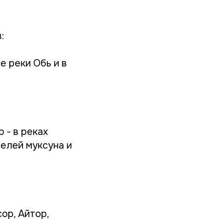
:
е реки Обь и в
 - в реках
елей муксуна и
сор, Айтор,