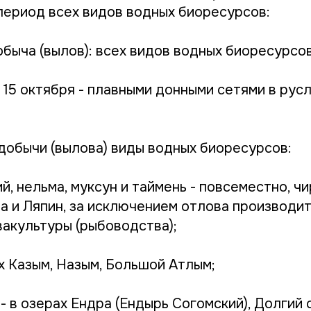
период всех видов водных биоресурсов:
быча (вылов): всех видов водных биоресурсов
по 15 октября - плавными донными сетями в русл
добычи (вылова) виды водных биоресурсов:
й, нельма, муксун и таймень - повсеместно, чир
а и Ляпин, за исключением отлова производит
вакультуры (рыбоводства);
ах Казым, Назым, Большой Атлым;
 - в озерах Ендра (Ендырь Согомский), Долгий 