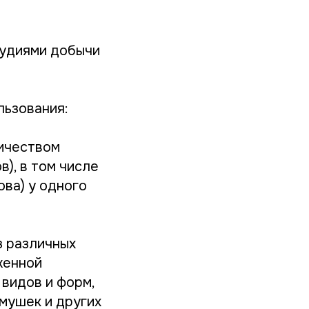
рудиями добычи
льзования:
личеством
), в том числе
ова) у одного
з различных
женной
 видов и форм,
мушек и других