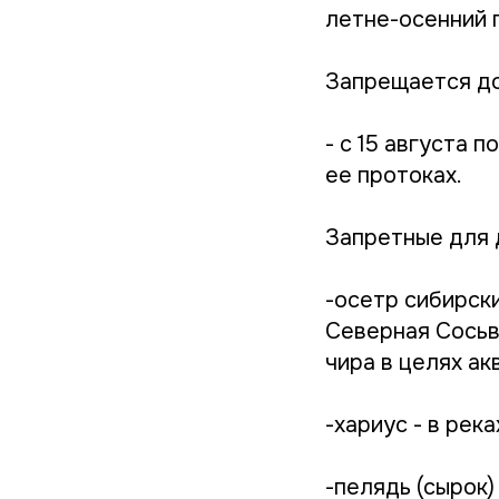
летне-осенний 
Запрещается до
- с 15 августа 
ее протоках.
Запретные для 
-осетр сибирски
Северная Сосьв
чира в целях ак
-хариус - в рек
-пелядь (сырок)