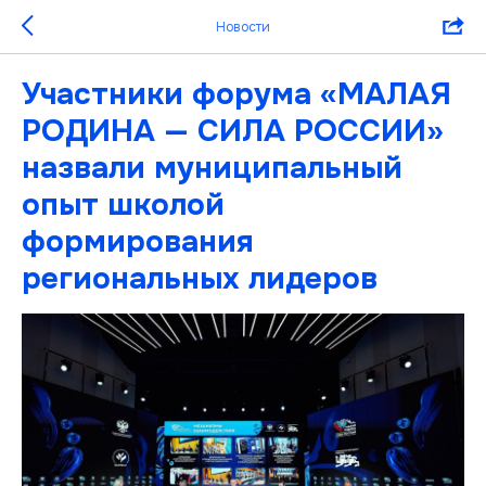
Новости
Участники форума «МАЛАЯ
РОДИНА — СИЛА РОССИИ»
назвали муниципальный
опыт школой
формирования
региональных лидеров